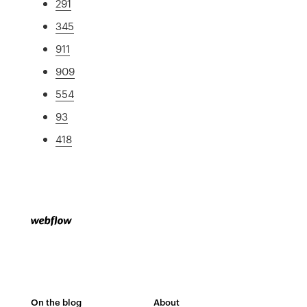
291
345
911
909
554
93
418
On the blog
About